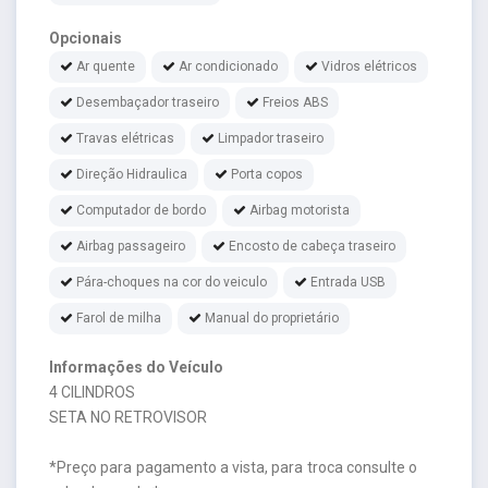
Opcionais
Ar quente
Ar condicionado
Vidros elétricos
Desembaçador traseiro
Freios ABS
Travas elétricas
Limpador traseiro
Direção Hidraulica
Porta copos
Computador de bordo
Airbag motorista
Airbag passageiro
Encosto de cabeça traseiro
Pára-choques na cor do veiculo
Entrada USB
Farol de milha
Manual do proprietário
Informações do Veículo
4 CILINDROS
SETA NO RETROVISOR
*Preço para pagamento a vista, para troca consulte o