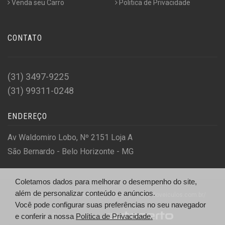
Venda seu Carro
Politica de Privacidade
CONTATO
(31) 3497-9225
(31) 99311-0248
ENDEREÇO
Av Waldomiro Lobo, Nº 2151 Loja A
São Bernardo - Belo Horizonte - MG
Coletamos dados para melhorar o desempenho do site,
além de personalizar conteúdo e anúncios.
© São Bernardo Veículos Ltda - http://saobernardoveiculos.com.br/
Você pode configurar suas preferências no seu navegador
Desenvolvido por
e conferir a nossa
Política de Privacidade.