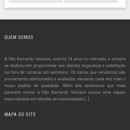
QUEM SOMOS
A São Bernardo Veículos, está há 14 anos no mercado, e sempre
se dedicou em proporcionar aos clientes segurança e satisfação
na hora de comprar um seminovo. Os carros que vendemos são
previamente selecionados e avaliados, elevando cada vez mais o
nosso padrão de qualidade. Além dos seminovos que mais
parecem novos, a São Bernardo Veículos possui uma equipe
especializada em atender as necessidades
[...]
MAPA DO SITE