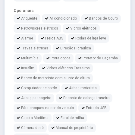
Opcionais
Ar quente
Ar condicionado
Bancos de Couro
Retrovisores elétricos
Vidros elétricos
Alarme
Freios ABS
Rodas de liga leve
Travas elétricas
Direção Hidraulica
Multimídia
Porta copos
Protetor de Caçamba
Insufilm
Vidros elétricos Traseiros
Banco do motorista com ajuste de altura
Computador de bordo
Airbag motorista
Airbag passageiro
Encosto de cabeça traseiro
Pára-choques na cor do veiculo
Entrada USB
Capota Marítima
Farol de milha
Câmera de ré
Manual do proprietário